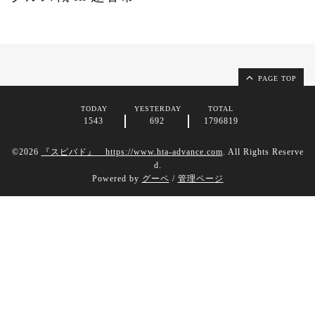
PAGE TOP
TODAY
YESTERDAY
TOTAL
1543
692
1796819
©2026
『スピバド』 https://www.hta-advance.com
. All Rights Reserve
d.
Powered by
グーペ
/
管理ページ