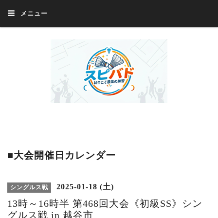
メニュー
Welcome 『スピバド』‼️『スピバド』は、バドミントン大会をほぼ毎週開催
中！ 誰でも、気軽に、好きな時に、エントリー出来ます。年齢・性別・居住
地・国籍等一切不問。体にハンデがあるかたの参加もOK。
■大会開催日カレンダー
2025-01-18 (土)
シングルス戦
13時～16時半 第468回大会《初級SS》シン
グルス戦 in 越谷市