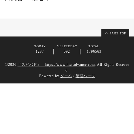
PAGE TOP
TODAY
YESTERDAY
TOTAL
1287
692
1796563
©2026
『スピバド』 https://www.hta-advance.com
. All Rights Reserve
d.
Powered by
グーペ
/
管理ページ