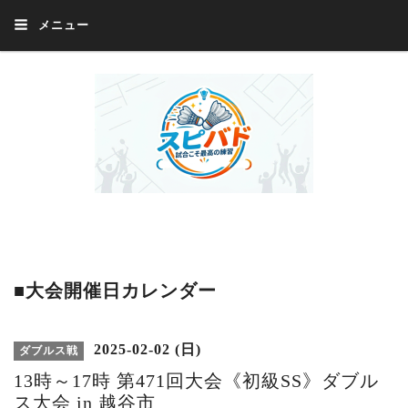
メニュー
Welcome 『スピバド』‼️『スピバド』は、バドミントン大会をほぼ毎週開催
中！ 誰でも、気軽に、好きな時に、エントリー出来ます。年齢・性別・居住
地・国籍等一切不問。体にハンデがあるかたの参加もOK。
■大会開催日カレンダー
2025-02-02 (日)
ダブルス戦
13時～17時 第471回大会《初級SS》ダブル
ス大会 in 越谷市