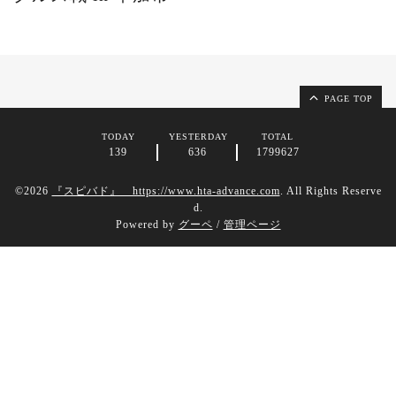
PAGE TOP
TODAY
YESTERDAY
TOTAL
139
636
1799627
©2026
『スピバド』 https://www.hta-advance.com
. All Rights Reserve
d.
Powered by
グーペ
/
管理ページ