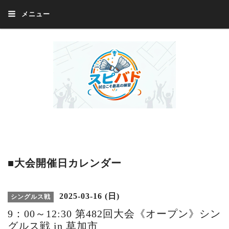
メニュー
Welcome 『スピバド』‼️『スピバド』は、バドミントン大会をほぼ毎週開催
中！ 誰でも、気軽に、好きな時に、エントリー出来ます。年齢・性別・居住
地・国籍等一切不問。体にハンデがあるかたの参加もOK。
■大会開催日カレンダー
2025-03-16 (日)
シングルス戦
9：00～12:30 第482回大会《オープン》シン
グルス戦 in 草加市