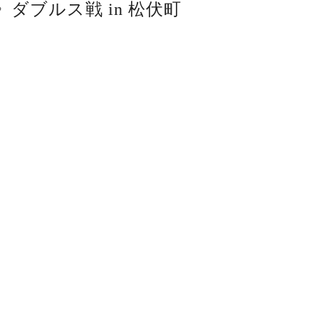
》ダブルス戦 in 松伏町