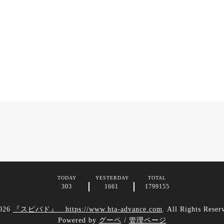
TODAY
YESTERDAY
TOTAL
303
1661
1799155
026
『スピバド』 https://www.hta-advance.com
. All Rights Reser
Powered by
グーペ
/
管理ページ