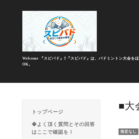
Welcome 『スピバド』‼️『スピバド』は、バドミントン
OK。
■大
トップページ
◆よく頂く質問とその回答
はここで確認を！
指定なし