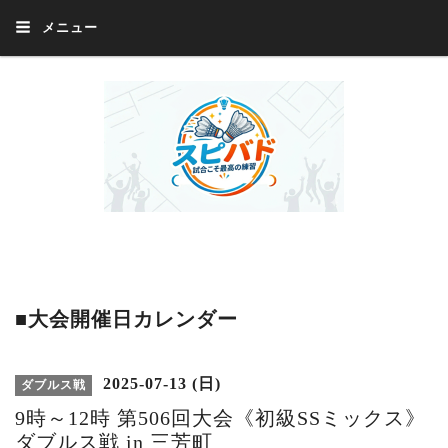
メニュー
Welcome 『スピバド』‼️『スピバド』は、バドミントン大会をほぼ毎週開催
中！ 誰でも、気軽に、好きな時に、エントリー出来ます。年齢・性別・居住
地・国籍等一切不問。体にハンデがあるかたの参加もOK。
■大会開催日カレンダー
2025-07-13 (日)
ダブルス戦
9時～12時 第506回大会《初級SSミックス》
ダブルス戦 in 三芳町