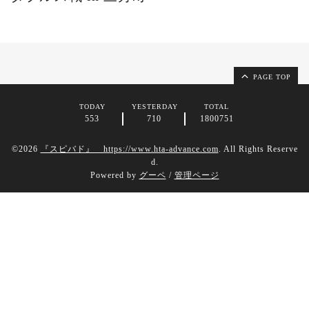
PAGE TOP
TODAY
YESTERDAY
TOTAL
553
710
1800751
©2026
『スピバド』 https://www.hta-advance.com
. All Rights Reserve
d.
Powered by
グーペ
/
管理ページ