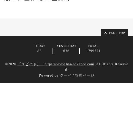
PAGE TOP
TODAY
YESTERDAY
TOTAL
83
636
1799571
©2026
『スピバド』 https://www.hta-advance.com
. All Rights Reserve
d.
Powered by
グーペ
/
管理ページ