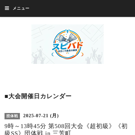
メニュー
Welcome 『スピバド』‼️『スピバド』は、バドミントン大会をほぼ毎週開催
中！ 誰でも、気軽に、好きな時に、エントリー出来ます。年齢・性別・居住
地・国籍等一切不問。体にハンデがあるかたの参加もOK。
■大会開催日カレンダー
2025-07-21 (月)
団体戦
9時～13時45分 第508回大会《超初級》《初
級SS》団体戦 in 三芳町