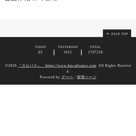
PAGE TOP
TODAY
YESTERDAY
TOTAL
65
1915
1797256
©2026
『スピバド』 https://www.hta-advance.com
. All Rights Reserve
d.
Powered by
グーペ
/
管理ページ