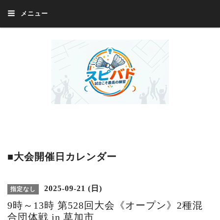
メニュー
Welcome 『スピバド』‼️『スピバド』は、バドミントン大会をほぼ毎週開催
中！ 誰でも、気軽に、好きな時に、エントリー出来ます。年齢・性別・居住
地・国籍等一切不問。体にハンデがあるかたの参加もOK。
■大会開催日カレンダー
2025-09-21 (日)
指定なし
9時～13時 第528回大会《オープン》2種混
合団体戦 in 草加市