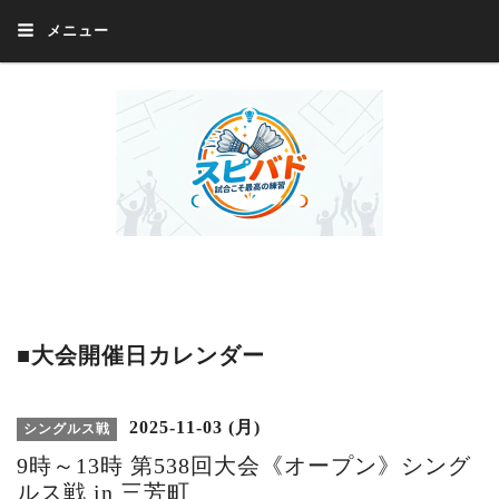
メニュー
Welcome 『スピバド』‼️『スピバド』は、バドミントン大会をほぼ毎週開催
中！ 誰でも、気軽に、好きな時に、エントリー出来ます。年齢・性別・居住
地・国籍等一切不問。体にハンデがあるかたの参加もOK。
■大会開催日カレンダー
2025-11-03 (月)
シングルス戦
9時～13時 第538回大会《オープン》シング
ルス戦 in 三芳町