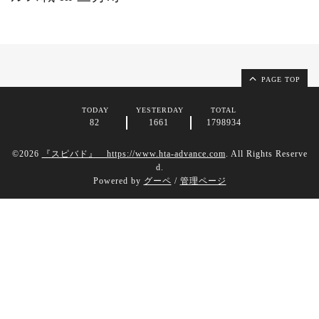
PAGE TOP
TODAY
YESTERDAY
TOTAL
82
1661
1798934
©2026
『スピバド』 https://www.hta-advance.com
. All Rights Reserve
d.
Powered by
グーペ
/
管理ページ