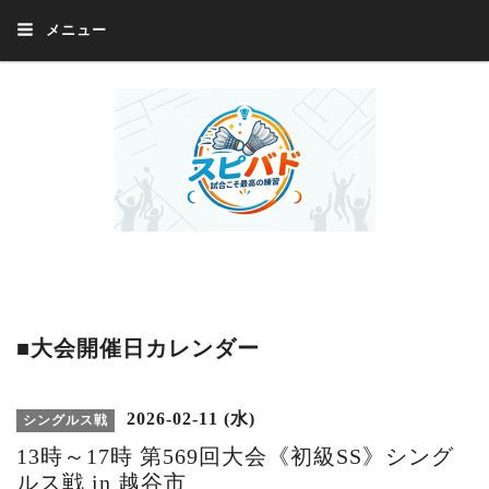
メニュー
Welcome 『スピバド』‼️『スピバド』は、バドミントン大会をほぼ毎週開催
中！ 誰でも、気軽に、好きな時に、エントリー出来ます。年齢・性別・居住
地・国籍等一切不問。体にハンデがあるかたの参加もOK。
■大会開催日カレンダー
2026-02-11 (水)
シングルス戦
13時～17時 第569回大会《初級SS》シング
ルス戦 in 越谷市