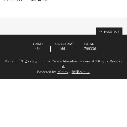
PAGE TOP
TODAY
YESTERDAY
TOTAL
484
1661
1799336
©2026
『スピバド』 https://www.hta-advance.com
. All Rights Reserve
d.
Powered by
グーペ
/
管理ページ