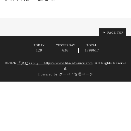
PAGE TOP
TODAY
YESTERDAY
TOTAL
129
636
1799617
©2026
『スピバド』 https://www.hta-advance.com
. All Rights Reserve
d.
Powered by
グーペ
/
管理ページ