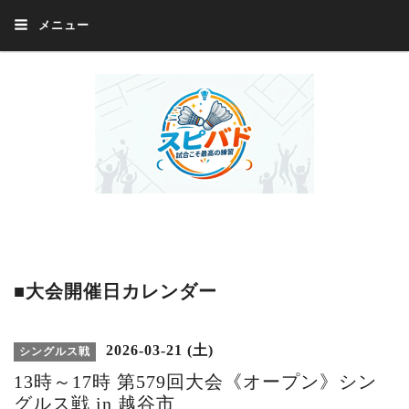
メニュー
Welcome 『スピバド』‼️『スピバド』は、バドミントン大会をほぼ毎週開催
中！ 誰でも、気軽に、好きな時に、エントリー出来ます。年齢・性別・居住
地・国籍等一切不問。体にハンデがあるかたの参加もOK。
■大会開催日カレンダー
2026-03-21 (土)
シングルス戦
13時～17時 第579回大会《オープン》シン
グルス戦 in 越谷市