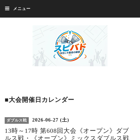
メニュー
Welcome 『スピバド』‼️『スピバド』は、バドミントン大会をほぼ毎週開催
中！ 誰でも、気軽に、好きな時に、エントリー出来ます。年齢・性別・居住
地・国籍等一切不問。体にハンデがあるかたの参加もOK。
■大会開催日カレンダー
2026-06-27 (土)
ダブルス戦
13時～17時 第608回大会《オープン》ダブ
ルス戦・《オープン》ミックスダブルス戦