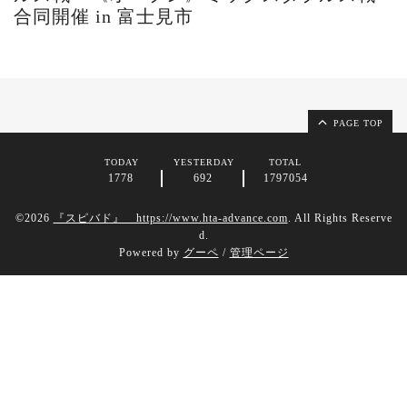
合同開催 in 富士見市
PAGE TOP
TODAY
YESTERDAY
TOTAL
1778
692
1797054
©2026
『スピバド』 https://www.hta-advance.com
. All Rights Reserve
d.
Powered by
グーペ
/
管理ページ