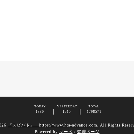
TODAY
YESTERDAY
TOTAL
1380
1915
1798571
026
『スピバド』 https://www.hta-advance.com
. All Rights Reser
Powered by
グーペ
/
管理ページ