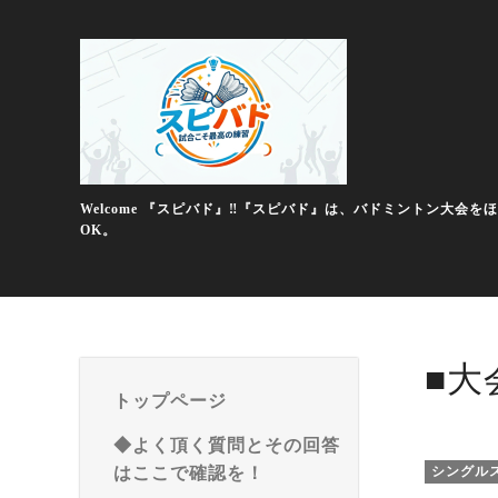
Welcome 『スピバド』‼️『スピバド』は、バドミントン
OK。
■大
トップページ
◆よく頂く質問とその回答
はここで確認を！
シングル