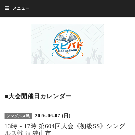
メニュー
Welcome 『スピバド』‼️『スピバド』は、バドミントン大会をほぼ毎週開催
中！ 誰でも、気軽に、好きな時に、エントリー出来ます。年齢・性別・居住
地・国籍等一切不問。体にハンデがあるかたの参加もOK。
■大会開催日カレンダー
2026-06-07 (日)
シングルス戦
13時～17時 第604回大会《初級SS》シング
ルス戦 in 狭山市