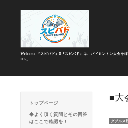
Welcome 『スピバド』‼️『スピバド』は、バドミントン
OK。
■大
トップページ
◆よく頂く質問とその回答
はここで確認を！
ダブルス