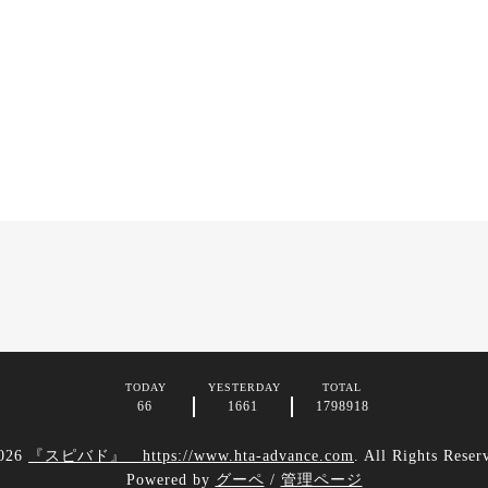
TODAY
YESTERDAY
TOTAL
66
1661
1798918
026
『スピバド』 https://www.hta-advance.com
. All Rights Reser
Powered by
グーペ
/
管理ページ