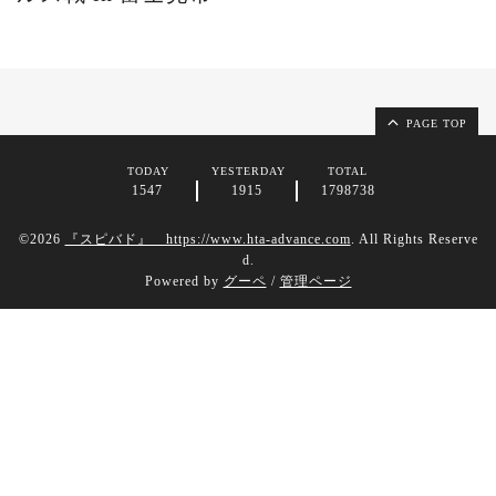
PAGE TOP
TODAY
YESTERDAY
TOTAL
1547
1915
1798738
©2026
『スピバド』 https://www.hta-advance.com
. All Rights Reserve
d.
Powered by
グーペ
/
管理ページ