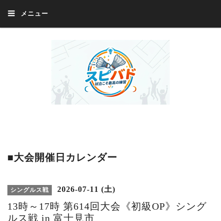
メニュー
Welcome 『スピバド』‼️『スピバド』は、バドミントン大会をほぼ毎週開催
中！ 誰でも、気軽に、好きな時に、エントリー出来ます。年齢・性別・居住
地・国籍等一切不問。体にハンデがあるかたの参加もOK。
■大会開催日カレンダー
2026-07-11 (土)
シングルス戦
13時～17時 第614回大会《初級OP》シング
ルス戦 in 富士見市