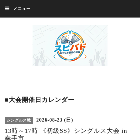
メニュー
Welcome 『スピバド』‼️『スピバド』は、バドミントン大会をほぼ毎週開催
中！ 誰でも、気軽に、好きな時に、エントリー出来ます。年齢・性別・居住
地・国籍等一切不問。体にハンデがあるかたの参加もOK。
■大会開催日カレンダー
2026-08-23 (日)
シングルス戦
13時～17時 《初級SS》シングルス大会 in
幸手市