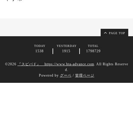
PAGE TOP
TODAY
YESTERDAY
TOTAL
1538
1915
1798729
©2026
『スピバド』 https://www.hta-advance.com
. All Rights Reserve
d.
Powered by
グーペ
/
管理ページ