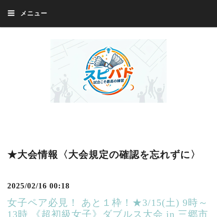
メニュー
Welcome 『スピバド』‼️『スピバド』は、バドミントン大会をほぼ毎週開催
中！ 誰でも、気軽に、好きな時に、エントリー出来ます。年齢・性別・居住
地・国籍等一切不問。体にハンデがあるかたの参加もOK。
★大会情報〈大会規定の確認を忘れずに〉
2025/02/16 00:18
女子ペア必見！ あと１枠！★3/15(土) 9時～
13時 《超初級女子》ダブルス大会 in 三郷市