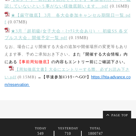
認していないという事がない様徹底願います。.pdf
(0.16MB)
★【厳守徹底】 3月 各大会参加キャンセル期限日一覧.pd
f
(0.07MB)
★3月「超初級(女子大会・ﾐｯｸｽ大会あり) ・ 初級SS 各ダ
ブルス大会」開催予定一覧.pdf
(0.19MB)
なお、場合により開催する大会の追加や開催場所の変更等もあり
えます事、予めご承知おき下さい。
また『開催する大会情報』内
にある
【事前周知徹底】
の内容もエントリー前にご確認下さい。
【周知徹底文書】大会にエントリーする際、必ずお読み下さ
い.pdf
(0.15MB)
→【早速参加ｴﾝﾄﾘｰへGO!】
https://hta-advance.co
m/reservation
PAGE TOP
TODAY
YESTERDAY
TOTAL
549
710
1800747