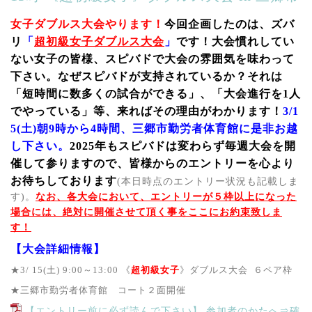
女子ダブルス大会やります！
今回企画したのは、ズバ
リ
「
超初級女子ダブルス大会
」
です！大会慣れしてい
ない女子の皆様、スピバドで大会の雰囲気を味わって
下さい。なぜスピバドが支持されているか？それは
「短時間に数多くの試合ができる」、「大会進行を1人
でやっている」等、来ればその理由がわかります！
3/1
5(土)朝9時から4時間、三郷市勤労者体育館に是非お越
し下さい。
2025年もスピバドは変わらず毎週大会を開
催して参りますので、皆様からのエントリーを心より
お待ちしております
(本日時点のエントリー状況も記載しま
す)。
なお、各大会において、エントリーが５枠以上になった
場合には、絶対に開催させて頂く事をここにお約束致しま
す！
【大会詳細情報
】
★3/ 15(土) 9
:00～13:00 《
超初級女子
》ダブルス大会 ６ペア枠
★三郷市勤労者体育館 コート２面開催
【エントリー前に必ず読んで下さい】 参加者のかたへ⇒確