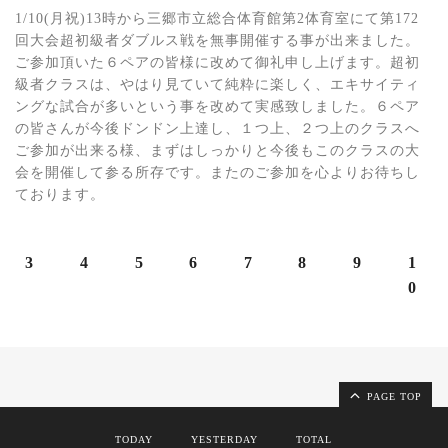
1/10(月祝)13時から三郷市立総合体育館第2体育室にて第172
回大会超初級者ダブルス戦を無事開催する事が出来ました。
ご参加頂いた６ペアの皆様に改めて御礼申し上げます。超初
級者クラスは、やはり見ていて純粋に楽しく、エキサイティ
ングな試合が多いという事を改めて実感致しました。６ペア
の皆さんが今後ドンドン上達し、１つ上、２つ上のクラスへ
ご参加が出来る様、まずはしっかりと今後もこのクラスの大
会を開催して参る所存です。またのご参加を心よりお待ちし
ております。
3
4
5
6
7
8
9
1
0
PAGE TOP
TODAY
YESTERDAY
TOTAL