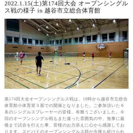
2022.1.15(土)第174回大会 オープンシングル
ス戦の様子 in 越谷市立総合体育館
第174回大会オープンシングルス戦は、18時から越谷市立総合
体育館小体育室３面での開催となりました。ご参加頂いた６
名のシングルスプレーヤーの皆様、有難うございました。今
回のオープンシングル戦もまた違った雰囲気の中、無事に最
後まで試合を行えた事、皆様のお力添えに心から感謝してお
ります。スピバドのオープンシングルス戦が今後も続けられ