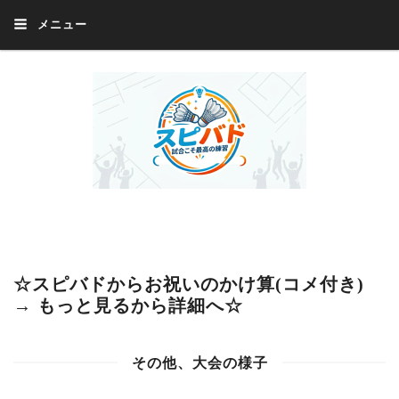
メニュー
Welcome 『スピバド』‼️『スピバド』は、バドミントン大会をほぼ毎週開催
中！ 誰でも、気軽に、好きな時に、エントリー出来ます。年齢・性別・居住
地・国籍等一切不問。体にハンデがあるかたの参加もOK。
☆スピバドからお祝いのかけ算(コメ付き)
→ もっと見るから詳細へ☆
その他、大会の様子