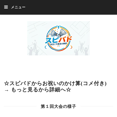
メニュー
Welcome 『スピバド』‼️『スピバド』は、バドミントン大会をほぼ毎週開催
中！ 誰でも、気軽に、好きな時に、エントリー出来ます。年齢・性別・居住
地・国籍等一切不問。体にハンデがあるかたの参加もOK。
☆スピバドからお祝いのかけ算(コメ付き)
→ もっと見るから詳細へ☆
第１回大会の様子