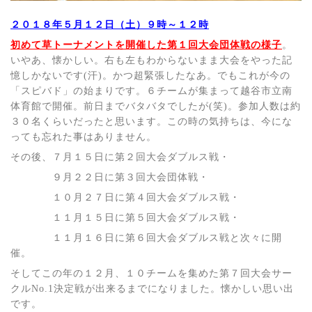
２０１８年５月１２日（土）９時～１２時
初めて草トーナメントを開催した第１回大会団体戦の様子
。
いやあ、懐かしい。右も左もわからないまま大会をやった記
憶しかないです(汗)。かつ超緊張したなあ。でもこれが今の
「スピバド」の始まりです。６チームが集まって越谷市立南
体育館で開催。前日までバタバタでしたが(笑)。参加人数は約
３０名くらいだったと思います。この時の気持ちは、今にな
っても忘れた事はありません。
その後、７月１５日に第２回大会ダブルス戦・
９月２２日に第３回大会団体戦・
１０月２７日に第４回大会ダブルス戦・
１１月１５日に第５回大会ダブルス戦・
１１月１６日に第６回大会ダブルス戦と次々に開
催。
そしてこの年の１２月、１０チームを集めた第７回大会サー
クルNo.1決定戦が出来るまでになりました。懐かしい思い出
です。