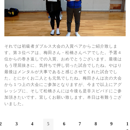
それでは初級者ダブルス大会の入賞ペアからご紹介致しま
す。第３位ペアは、梅田さん・松橋さんペアでした。予選４
位からの巻き返しでの入賞、おめでとうございます。最後は
もう理屈抜きに、気持ちで押し切った試合でしたね。やはり
最後はメンタルが大事であると感じさせてくれた試合でし
た。とにかくお二人とも元気でしたね。梅田さんは次の大会
から１つ上の大会にご参加となりますが、今まで以上にアグ
レッシブに、そして松橋さんには今後も是非スピバドにご参
加頂きたいです。宜しくお願い致します。本日は有難うござ
いました。
2
3
4
5
6
7
8
9
1