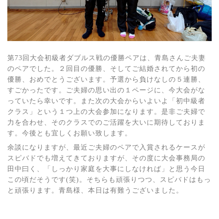
第73回大会初級者ダブルス戦の優勝ペアは、青島さんご夫妻
のペアでした。２回目の優勝、そしてご結婚されてから初の
優勝、おめでとうございます。予選から負けなしの５連勝、
すごかったです。ご夫婦の思い出の１ページに、今大会がな
っていたら幸いです。また次の大会からいよいよ「初中級者
クラス」という１つ上の大会参加になります。是非ご夫婦で
力を合わせ、そのクラスでのご活躍を大いに期待しておりま
す。今後とも宜しくお願い致します。
余談になりますが、最近ご夫婦のペアで入賞されるケースが
スピバドでも増えてきておりますが、その度に大会事務局の
田中曰く、「しっかり家庭を大事にしなければ」と思う今日
この頃だそうです(笑)。そちらも頑張りつつ、スピバドはもっ
と頑張ります。青島様、本日は有難うございました。