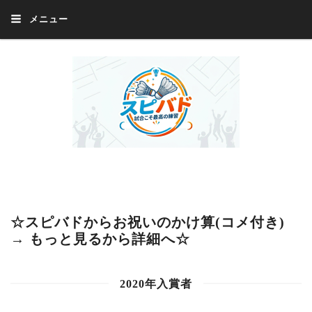
メニュー
Welcome 『スピバド』‼️『スピバド』は、バドミントン大会をほぼ毎週開催
中！ 誰でも、気軽に、好きな時に、エントリー出来ます。年齢・性別・居住
地・国籍等一切不問。体にハンデがあるかたの参加もOK。
☆スピバドからお祝いのかけ算(コメ付き)
→ もっと見るから詳細へ☆
2020年入賞者