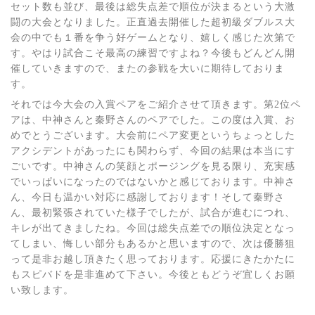
セット数も並び、最後は総失点差で順位が決まるという大激
闘の大会となりました。正直過去開催した超初級ダブルス大
会の中でも１番を争う好ゲームとなり、嬉しく感じた次第で
す。やはり試合こそ最高の練習ですよね？今後もどんどん開
催していきますので、またの参戦を大いに期待しておりま
す。
それでは今大会の入賞ペアをご紹介させて頂きます。第2位ペ
アは、中神さんと秦野さんのペアでした。この度は入賞、お
めでとうございます。大会前にペア変更というちょっとした
アクシデントがあったにも関わらず、今回の結果は本当にす
ごいです。中神さんの笑顔とポージングを見る限り、充実感
でいっぱいになったのではないかと感じております。中神さ
ん、今日も温かい対応に感謝しております！そして秦野さ
ん、最初緊張されていた様子でしたが、試合が進むにつれ、
キレが出てきましたね。今回は総失点差での順位決定となっ
てしまい、悔しい部分もあるかと思いますので、次は優勝狙
って是非お越し頂きたく思っております。応援にきたかたに
もスピバドを是非進めて下さい。今後ともどうぞ宜しくお願
い致します。