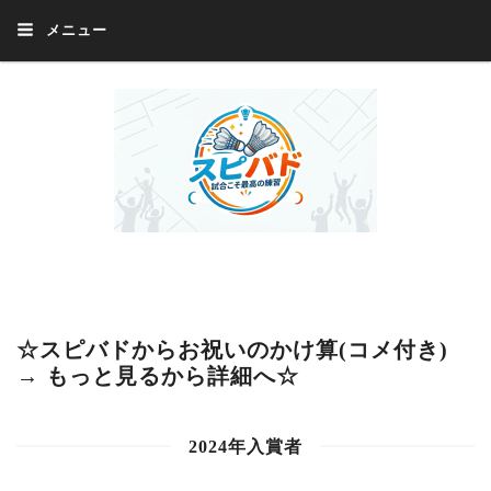
メニュー
Welcome 『スピバド』‼️『スピバド』は、バドミントン大会をほぼ毎週開催
中！ 誰でも、気軽に、好きな時に、エントリー出来ます。年齢・性別・居住
地・国籍等一切不問。体にハンデがあるかたの参加もOK。
☆スピバドからお祝いのかけ算(コメ付き)
→ もっと見るから詳細へ☆
2024年入賞者