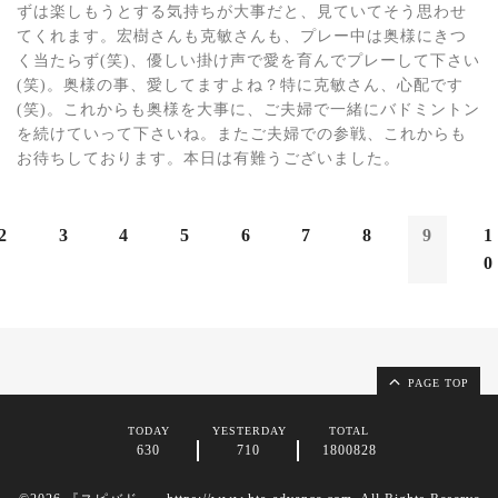
ずは楽しもうとする気持ちが大事だと、見ていてそう思わせ
てくれます。宏樹さんも克敏さんも、プレー中は奥様にきつ
く当たらず(笑)、優しい掛け声で愛を育んでプレーして下さい
(笑)。奥様の事、愛してますよね？特に克敏さん、心配です
(笑)。これからも奥様を大事に、ご夫婦で一緒にバドミントン
を続けていって下さいね。またご夫婦での参戦、これからも
お待ちしております。本日は有難うございました。
2
3
4
5
6
7
8
9
1
0
PAGE TOP
TODAY
YESTERDAY
TOTAL
630
710
1800828