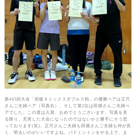
第443回大会「初級Ｓミックスダブルス戦」の優勝ペアは正尺
さんご夫婦ペア（写真右）、そして第2位は田畑さんご夫婦ペ
アでした。この度は入賞、おめでとうございます。写真を見
る限り、充実した大会になったのではないかと勝手にそう思
っております(笑)。正尺さんご夫婦も田畑さんご夫婦も仲が良
く、明るいのがいいですよね。バドミントンをやる上で、ま