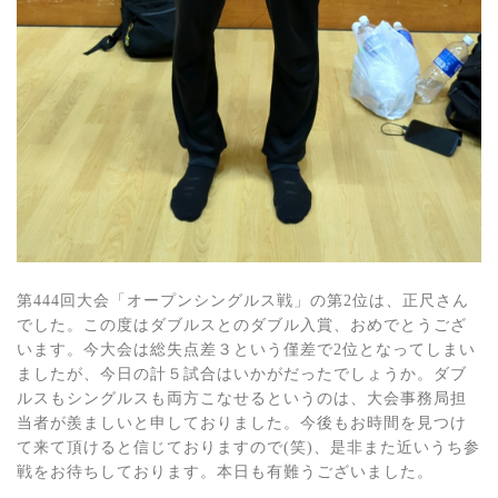
第444回大会「オープンシングルス戦」の第2位は、正尺さん
でした。この度はダブルスとのダブル入賞、おめでとうござ
います。今大会は総失点差３という僅差で2位となってしまい
ましたが、今日の計５試合はいかがだったでしょうか。ダブ
ルスもシングルスも両方こなせるというのは、大会事務局担
当者が羨ましいと申しておりました。今後もお時間を見つけ
て来て頂けると信じておりますので(笑)、是非また近いうち参
戦をお待ちしております。本日も有難うございました。